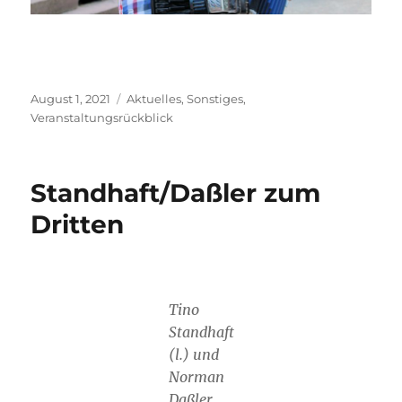
Veröffentlicht
Kategorien
August 1, 2021
Aktuelles
,
Sonstiges
,
am
Veranstaltungsrückblick
Standhaft/Daßler zum
Dritten
Tino
Standhaft
(l.) und
Norman
Daßler