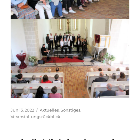
Veröffentlicht
Kategorien
Juni 3, 2022
Aktuelles
,
Sonstiges
,
am
Veranstaltungsrückblick