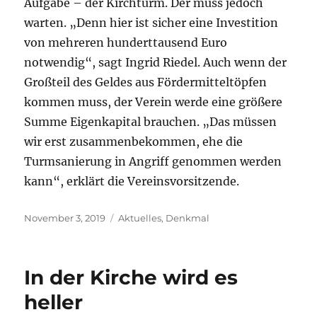
Aufgabe – der Kirchturm. Der muss jedoch
warten. „Denn hier ist sicher eine Investition
von mehreren hunderttausend Euro
notwendig“, sagt Ingrid Riedel. Auch wenn der
Großteil des Geldes aus Fördermitteltöpfen
kommen muss, der Verein werde eine größere
Summe Eigenkapital brauchen. „Das müssen
wir erst zusammenbekommen, ehe die
Turmsanierung in Angriff genommen werden
kann“, erklärt die Vereinsvorsitzende.
Veröffentlicht
Kategorien
November 3, 2019
Aktuelles
,
Denkmal
am
In der Kirche wird es
heller