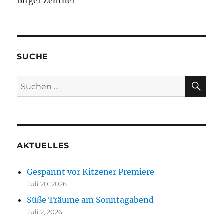
Birger Zentner
SUCHE
SU
Suchen
nach:
AKTUELLES
Gespannt vor Kitzener Premiere
Juli 20, 2026
Süße Träume am Sonntagabend
Juli 2, 2026