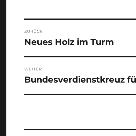
Beitragsnavigation
ZURÜCK
Neues Holz im Turm
Vorheriger
Beitrag:
WEITER
Bundesverdienstkreuz für
Nächster
Beitrag: