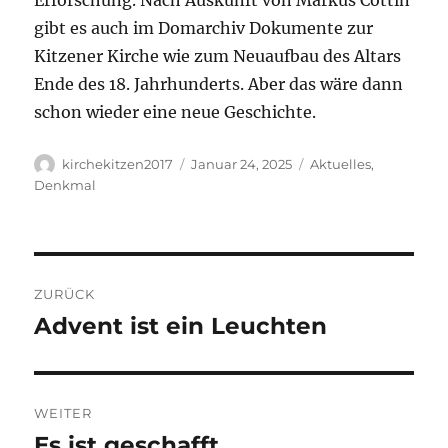
gibt es auch im Domarchiv Dokumente zur
Kitzener Kirche wie zum Neuaufbau des Altars
Ende des 18. Jahrhunderts. Aber das wäre dann
schon wieder eine neue Geschichte.
Autor
Veröffentlicht
Kategorien
kirchekitzen2017
Januar 24, 2025
Aktuelles
,
am
Denkmal
Beitragsnavigation
ZURÜCK
Advent ist ein Leuchten
Vorheriger
Beitrag:
WEITER
Es ist geschafft
Nächster