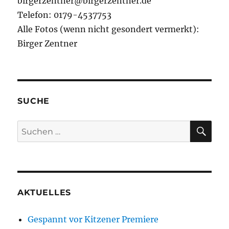
birgerzentner@birgerzentner.de
Telefon: 0179-4537753
Alle Fotos (wenn nicht gesondert vermerkt):
Birger Zentner
SUCHE
SU
Suchen
nach:
AKTUELLES
Gespannt vor Kitzener Premiere