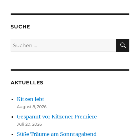
SUCHE
SU
Suchen
nach:
AKTUELLES
Kitzen lebt
August 8, 2026
Gespannt vor Kitzener Premiere
Juli 20, 2026
Süße Träume am Sonntagabend